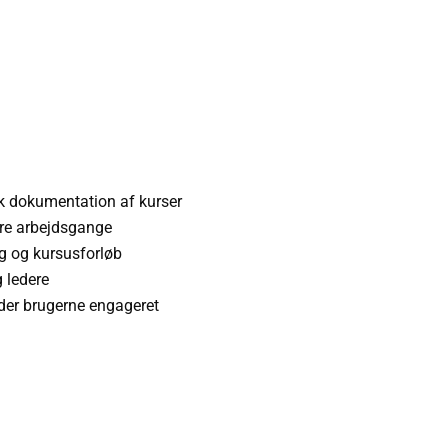
sk dokumentation af kurser
ere arbejdsgange
ng og kursusforløb
g ledere
lder brugerne engageret