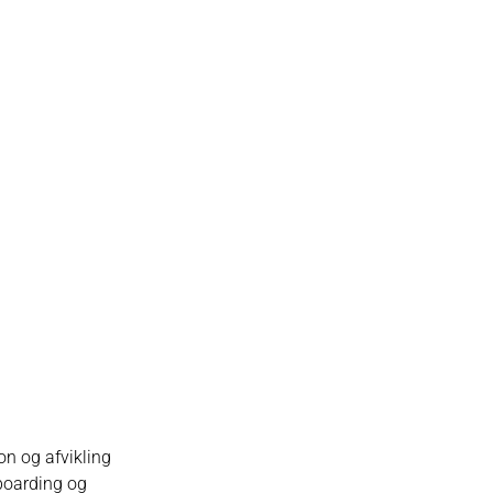
on og afvikling
nboarding og