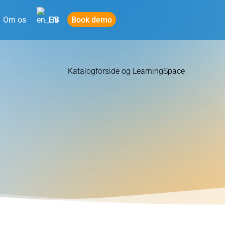
Book demo
Om os
EN