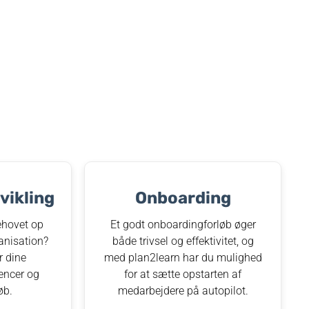
ikling
Onboarding
hovet op
Et godt onboardingforløb øger
anisation?
både trivsel og effektivitet, og
r dine
med plan2learn har du mulighed
encer og
for at sætte opstarten af
øb.
medarbejdere på autopilot.