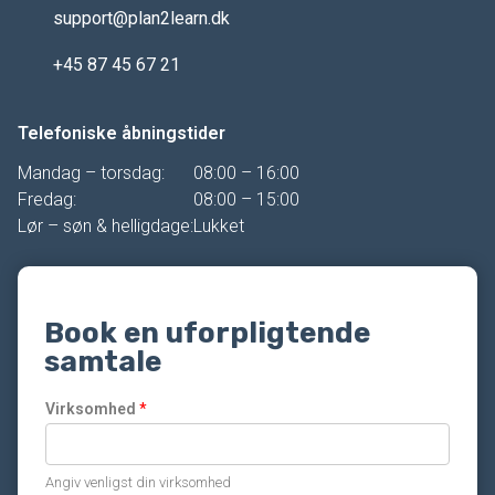
support@plan2learn.dk
+45 87 45 67 21
Telefoniske åbningstider
Mandag – torsdag:
08:00 – 16:00
Fredag:
08:00 – 15:00
Lør – søn & helligdage:
Lukket
Book en uforpligtende
samtale
Virksomhed
*
Angiv venligst din virksomhed