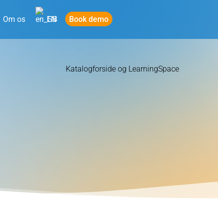
Book demo
Om os
EN