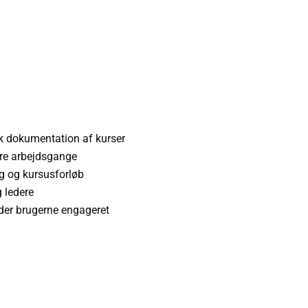
sk dokumentation af kurser
ere arbejdsgange
ng og kursusforløb
g ledere
lder brugerne engageret