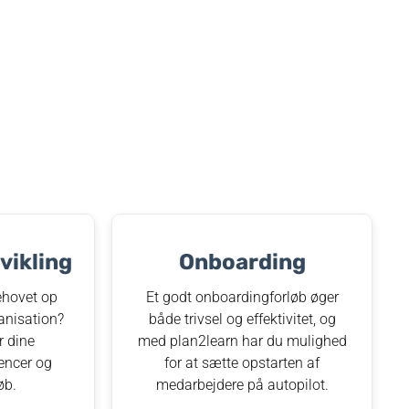
ikling
Onboarding
hovet op
Et godt onboardingforløb øger
anisation?
både trivsel og effektivitet, og
r dine
med plan2learn har du mulighed
encer og
for at sætte opstarten af
øb.
medarbejdere på autopilot.