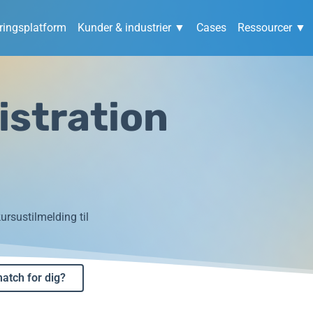
ingsplatform
Kunder & industrier ▼
Cases
Ressourcer ▼
stration
ursustilmelding til
match for dig?