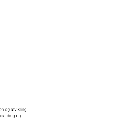
on og afvikling
nboarding og