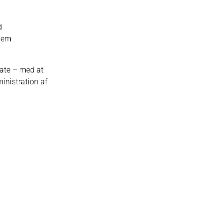
d
nnem
vate – med at
inistration af