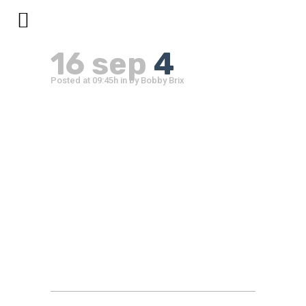
4
16 sep
4
Posted at 09:45h
in
by
Bobby Brix