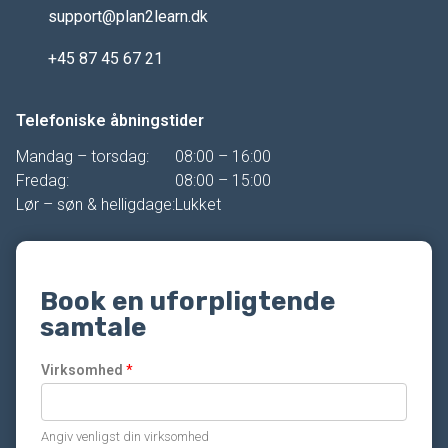
support@plan2learn.dk
+45 87 45 67 21
Telefoniske åbningstider
Mandag – torsdag:
08:00 – 16:00
Fredag:
08:00 – 15:00
Lør – søn & helligdage:
Lukket
Book en uforpligtende
samtale
Virksomhed
*
Angiv venligst din virksomhed