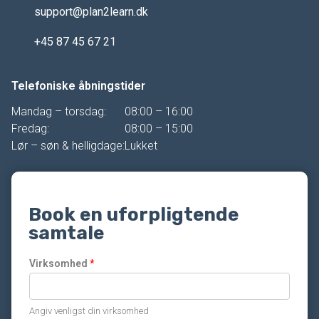
support@plan2learn.dk
+45 87 45 67 21
Telefoniske åbningstider
Mandag – torsdag:
08:00 – 16:00
Fredag:
08:00 – 15:00
Lør – søn & helligdage:
Lukket
Book en uforpligtende
samtale
Virksomhed
*
Angiv venligst din virksomhed