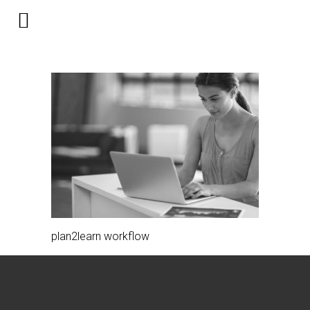
webservice-bw
plan2learn workflow