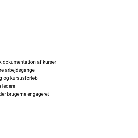
sk dokumentation af kurser
ere arbejdsgange
ng og kursusforløb
g ledere
lder brugerne engageret