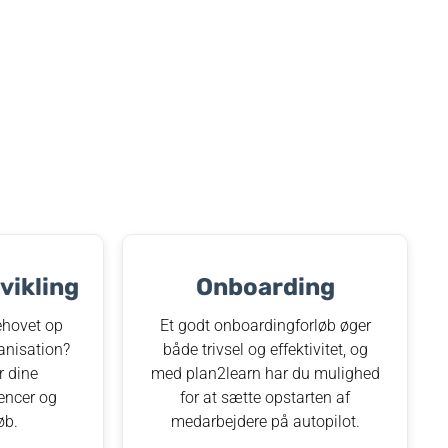
ikling
Onboarding
hovet op
Et godt onboardingforløb øger
anisation?
både trivsel og effektivitet, og
r dine
med plan2learn har du mulighed
encer og
for at sætte opstarten af
øb.
medarbejdere på autopilot.