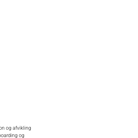
on og afvikling
nboarding og