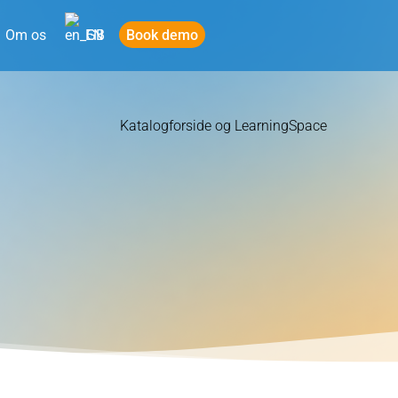
Book demo
Om os
EN