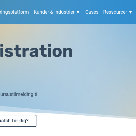
ingsplatform
Kunder & industrier ▼
Cases
Ressourcer ▼
stration
ursustilmelding til
match for dig?