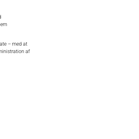
d
nnem
vate – med at
inistration af