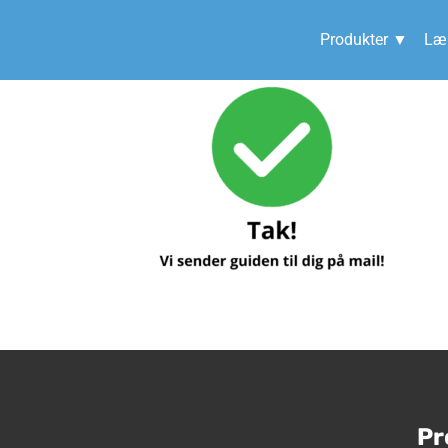
Produkter ▼
Lær
Pr