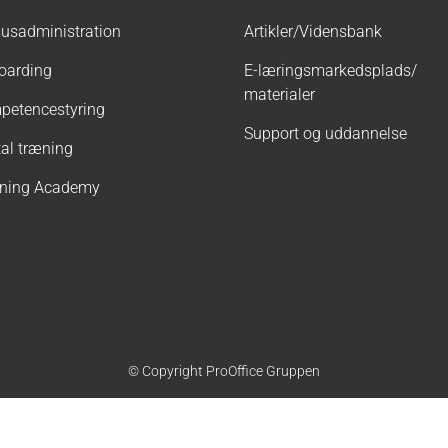
usadministration
Artikler/Vidensbank
oarding
E-læringsmarkedsplads/
materialer
petencestyring
Support og uddannelse
tal træning
rning Academy
© Copyright ProOffice Gruppen