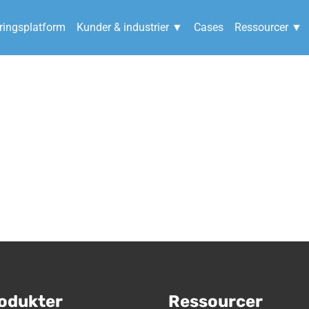
ingsplatform
Kunder & industrier ▼
Cases
Ressourcer ▼
Tak for download
odukter
Ressourcer