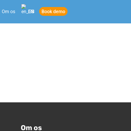
Book demo
Om os
EN
Om os