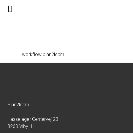
workflow-p2l-lax
workflow plan2learn
Plan2learn
Hasselager Centervej 23
8260 Viby J