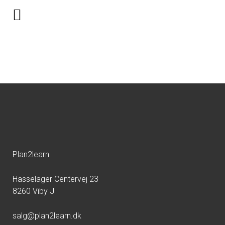
kursusadministration28
Plan2learn
Hasselager Centervej 23
8260 Viby J
salg@plan2learn.dk