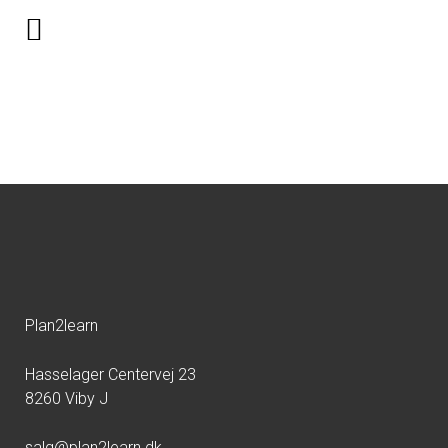
kursusadministration12
Plan2learn
Hasselager Centervej 23
8260 Viby J
salg@plan2learn.dk