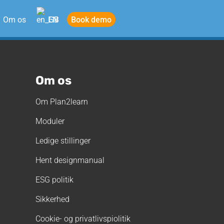
Book demo
Om os
EN
)
Om os
Om Plan2learn
Moduler
Ledige stillinger
Hent designmanual
ESG politik
Sikkerhed
Cookie- og privatlivspiolitik