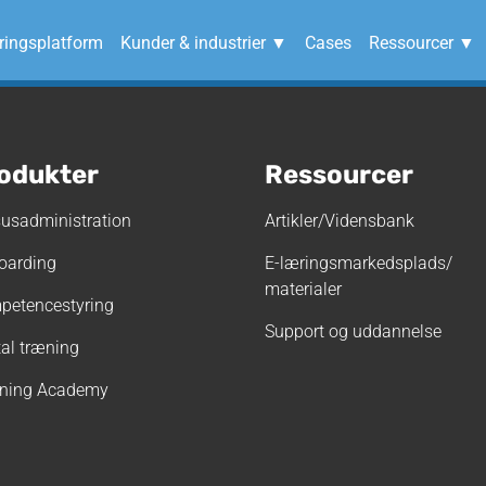
ingsplatform
Kunder & industrier ▼
Cases
Ressourcer ▼
Design uden navn (2
odukter
Ressourcer
usadministration
Artikler/Vidensbank
oarding
E-læringsmarkedsplads/
materialer
petencestyring
Support og uddannelse
tal træning
rning Academy