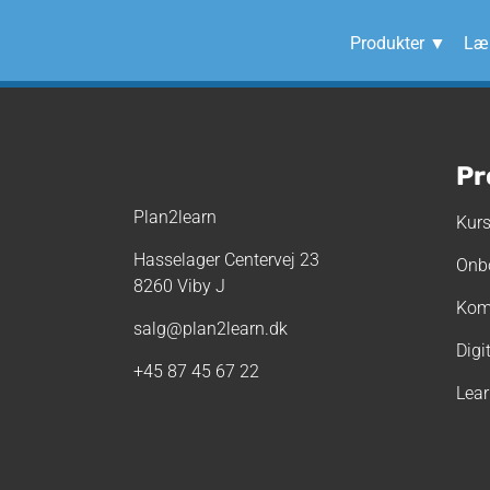
Produkter ▼
Lær
Pr
Plan2learn
Kurs
Hasselager Centervej 23
Onb
8260 Viby J
Kom
salg@plan2learn.dk
Digi
+45 87 45 67 22
Lea