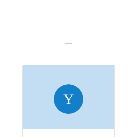
Anbefalede
moduler