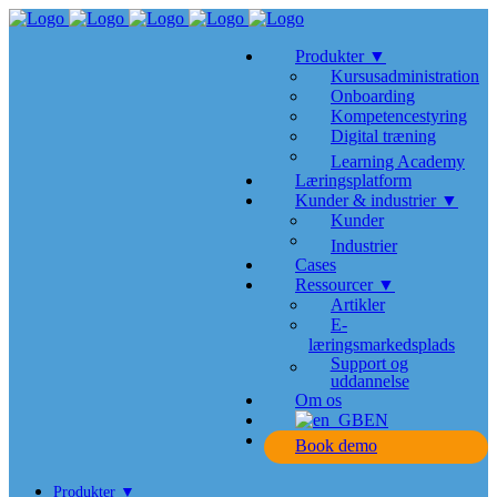
Produkter ▼
Kursusadministration
Onboarding
Kompetencestyring
Digital træning
Learning Academy
Læringsplatform
Kunder & industrier ▼
Kunder
Industrier
Cases
Ressourcer ▼
Artikler
E-
læringsmarkedsplads
Support og
uddannelse
Om os
EN
Book demo
Produkter ▼