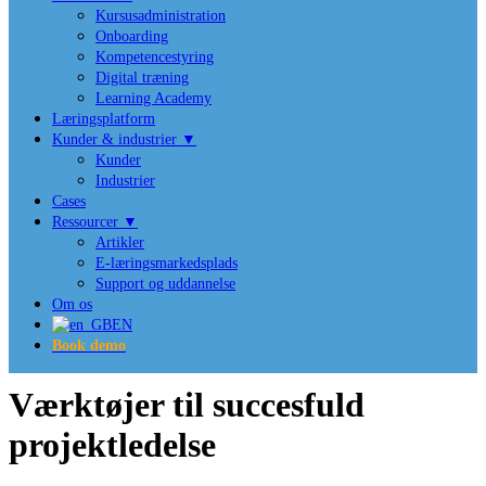
Kursusadministration
Onboarding
Kompetencestyring
Digital træning
Learning Academy
Læringsplatform
Kunder & industrier ▼
Kunder
Industrier
Cases
Ressourcer ▼
Artikler
E-læringsmarkedsplads
Support og uddannelse
Om os
EN
Book demo
Værktøjer til succesfuld
projektledelse