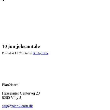
10 jun
jobsamtale
Posted at 11:26h
in
by
Bobby Brix
Plan2learn
Hasselager Centervej 23
8260 Viby J
salg@plan2learn.dk