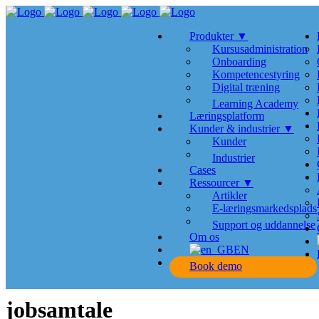
Produkter ▼
Kursusadministration
Onboarding
Kompetencestyring
Digital træning
Learning Academy
Læringsplatform
Kunder & industrier ▼
Kunder
Industrier
Cases
Ressourcer ▼
Artikler
E-læringsmarkedsplads
Support og uddannelse
Om os
EN
Book demo
jobsamtale