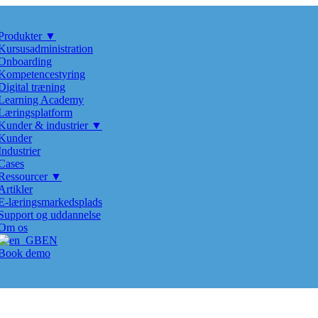
Produkter ▼
Kursusadministration
Onboarding
Kompetencestyring
Digital træning
Learning Academy
Læringsplatform
Kunder & industrier ▼
Kunder
Industrier
Cases
Ressourcer ▼
Artikler
E-læringsmarkedsplads
Support og uddannelse
Om os
EN
Book demo